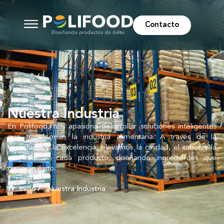
Contacto
Nuestra Industria
En Polifood, nos apasiona desarrollar soluciones inteligentes
que transforman la industria alimentaria. A través de la
tecnología y la excelencia, elevamos la calidad, el sabor y la
nutrición de cada producto, diseñando ingredientes que
generan éxito.
Inicio
Nuestra Industria